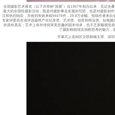
全国摄影艺术展览（以下亦简称“国展”）自1957年创办以来，见证
最大的全国性摄影活动，既是对摄影事业发展的写照，也是对摄影创作
注和热烈响应，共收到有效来稿94476件，28.8万余幅。投稿作者来
专家评委高水准评选最终产生纪录类、艺术类、创意和商业类、短视频类
的质朴真实；艺术上有对传统审美意趣的固本传承，也不乏新颖视觉表
了摄影根植现实洞察思考的魅力，
开幕式上龙岗区文联林楠主席、深圳