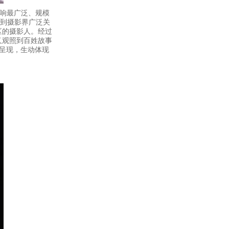
影响最广泛、规模
得到摄影界广泛关
区的摄影人。经过
又观照到百姓故事
品呈现，生动体现