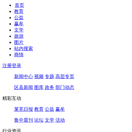
首页
教育
公益
赢牟
文学
旅游
图片
站内搜索
商情
注册
登录
新闻中心
视频
专题
高层专页
区县新闻
图库
政务
部门动态
精彩互动
莱芜日报
教育
公益
赢牟
鲁中晨刊
论坛
文学
活动
行业资讯