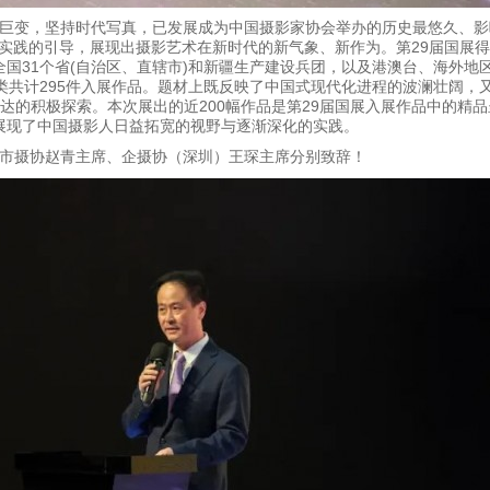
沧桑巨变，坚持时代写真，已发展成为中国摄影家协会举办的历史最悠久、
实践的引导，展现出摄影艺术在新时代的新气象、新作为。第29届国展
自全国31个省(自治区、直辖市)和新疆生产建设兵团，以及港澳台、海外地
共计295件入展作品。题材上既反映了中国式现代化进程的波澜壮阔，
达的积极探索。本次展出的近200幅作品是第29届国展入展作品中的精
展现了中国摄影人日益拓宽的视野与逐渐深化的实践。
市摄协赵青主席、企摄协（深圳）王琛主席分别致辞！