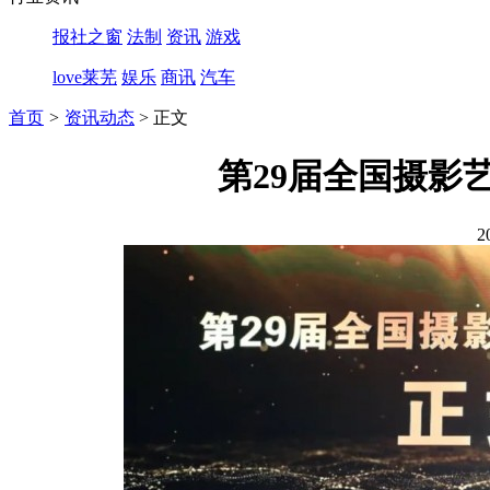
报社之窗
法制
资讯
游戏
love莱芜
娱乐
商讯
汽车
首页
>
资讯动态
> 正文
第29届全国摄影
2